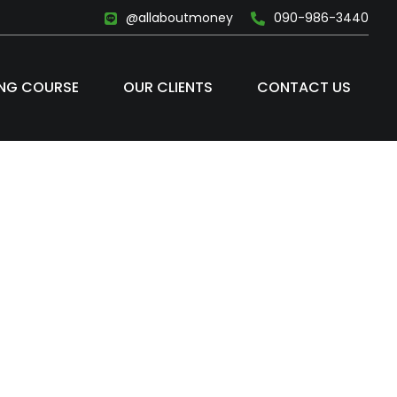
@allaboutmoney
090-986-3440
ING COURSE
OUR CLIENTS
CONTACT US